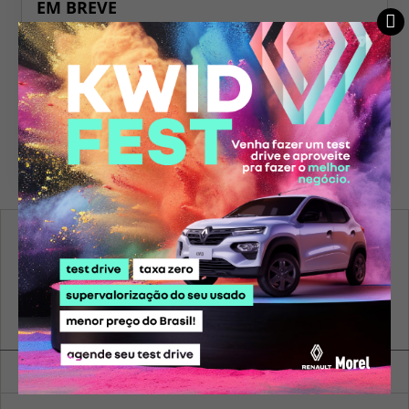
EM BREVE
Em breve
Tenho interesse
SIGA-NOS:
Ver unidades