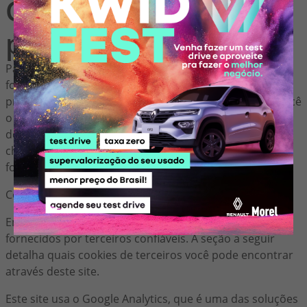
Cookies de
preferências do site
Para proporcionar uma ótima experiência neste site,
fornecemos a funcionalidade para definir suas
preferências de como esse site é executado quando você
o usa. Para lembrar suas preferências, precisamos
definir cookies para que essas informações possam ser
chamadas sempre que você interagir com uma página
for afetada por suas preferências.
Cookies de Terceiros
Em alguns casos especiais, também usamos cookies
fornecidos por terceiros confiáveis. A seção a seguir
detalha quais cookies de terceiros você pode encontrar
através deste site.
Este site usa o Google Analytics, que é uma das soluções