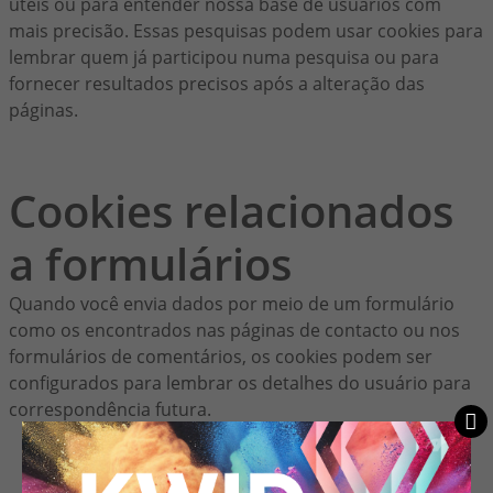
úteis ou para entender nossa base de usuários com
mais precisão. Essas pesquisas podem usar cookies para
lembrar quem já participou numa pesquisa ou para
fornecer resultados precisos após a alteração das
páginas.
Cookies relacionados
a formulários
Quando você envia dados por meio de um formulário
como os encontrados nas páginas de contacto ou nos
formulários de comentários, os cookies podem ser
configurados para lembrar os detalhes do usuário para
correspondência futura.