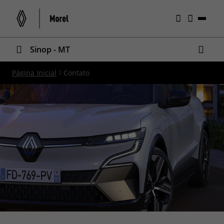
Sinop - MT
Página Inicial
Contato