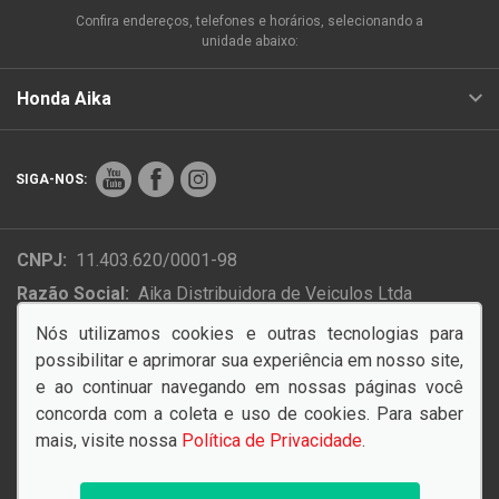
Confira endereços, telefones e horários, selecionando a
unidade abaixo:
Honda Aika
SIGA-NOS:
CNPJ:
11.403.620/0001-98
Razão Social:
Aika Distribuidora de Veiculos Ltda
Endereço Matriz:
Rua Colonizador Ênio Pipino, 4854 -
Nós utilizamos cookies e outras tecnologias para
Setor Industrial Norte - Sinop-MT
possibilitar e aprimorar sua experiência em nosso site,
e ao continuar navegando em nossas páginas você
concorda com a coleta e uso de cookies. Para saber
mais, visite nossa
Política de Privacidade
.
© Copyright 2026
AutoForce - Todos os direitos reservados.