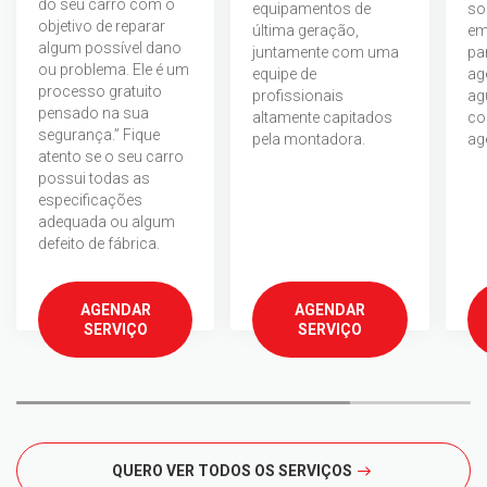
do seu carro com o
equipamentos de
sol
objetivo de reparar
última geração,
em
algum possível dano
juntamente com uma
pa
ou problema. Ele é um
equipe de
ag
processo gratuito
profissionais
ag
pensado na sua
altamente capitados
co
segurança.” Fique
pela montadora.
ag
atento se o seu carro
possui todas as
especificações
adequada ou algum
defeito de fábrica.
AGENDAR
AGENDAR
SERVIÇO
SERVIÇO
QUERO VER TODOS OS SERVIÇOS