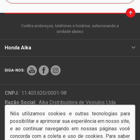
Confira endereços, telefones e horários, selecionando a
unidade abaixo:
Honda Aika
SIGA-NOS:
CNPJ:
11.403.620/0001-98
Razão Social:
Aika Distribuidora de Veiculos Ltda
Endereço Matriz:
Rua Colonizador Ênio Pipino, 4854 -
Nós utilizamos cookies e outras tecnologias para
Setor Industrial Norte - Sinop-MT
possibilitar e aprimorar sua experiência em nosso site,
e ao continuar navegando em nossas páginas você
concorda com a coleta e uso de cookies. Para saber