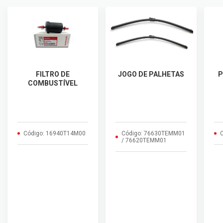
FILTRO DE
JOGO DE PALHETAS
P
COMBUSTÍVEL
Código: 16940T14M00
Código: 76630TEMM01
C
/ 76620TEMM01