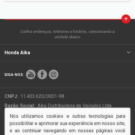
Confira endereços, telefones e horários, selecionando a
unidade abaixo:
Honda Aika
SIGA-NOS:
CNPJ:
11.403.620/0001-98
Razão Social:
Aika Distribuidora de Veiculos Ltda
Endereço Matriz:
Rua Colonizador Ênio Pipino, 4854 -
Nós utilizamos cookies e outras tecnologias para
Setor Industrial Norte - Sinop-MT
possibilitar e aprimorar sua experiência em nosso site,
e ao continuar navegando em nossas páginas você