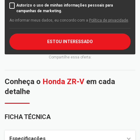
Autorizo o uso de minhas informações pessoais para
campanhas de marketing.
Ao informar meus dados, eu concordo com a
Política de privacidade
.
ESTOU INTERESSADO
Compartilhe essa oferta:
Conheça o
Honda ZR-V
em cada
detalhe
FICHA TÉCNICA
Especificações