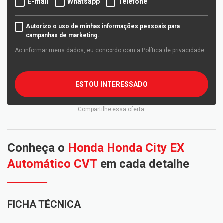
E-mail
Whatsapp
Telefone
Autorizo o uso de minhas informações pessoais para
campanhas de marketing.
Ao informar meus dados, eu concordo com a
Política de privacidade
.
ESTOU INTERESSADO
Compartilhe essa oferta:
Conheça o
Honda Honda City EX
Automático CVT
em cada detalhe
FICHA TÉCNICA