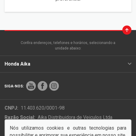
Confira endereços, telefones e horários, selecionando a
unidade abaixo:
Honda Aika
SIGA-NOS:
CNPJ:
11.403.620/0001-98
Razão Social:
Aika Distribuidora de Veiculos Ltda
Endereço Matriz:
Rua Colonizador Ênio Pipino, 4854 -
Nós utilizamos cookies e outras tecnologias para
Setor Industrial Norte - Sinop-MT
possibilitar e aprimorar sua experiência em nosso site,