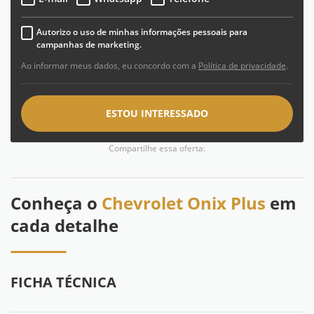
Autorizo o uso de minhas informações pessoais para
campanhas de marketing.
Ao informar meus dados, eu concordo com a
Política de privacidade
.
ESTOU INTERESSADO
Compartilhe essa oferta:
Conheça o
Chevrolet Onix Plus
em
cada detalhe
FICHA TÉCNICA