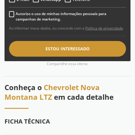
Autorizo o uso de minhas informações pessoais para
campanhas de marketing.
Ao informar meus dados, eu concordo com a
Política de privacidade
.
ESTOU INTERESSADO
Compartilhe essa oferta:
Conheça o
Chevrolet Nova
Montana LTZ
em cada detalhe
FICHA TÉCNICA