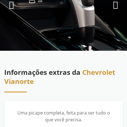
Informações extras da
Chevrolet
Vianorte
Uma picape completa, feita para ser tudo o
que você precisa.