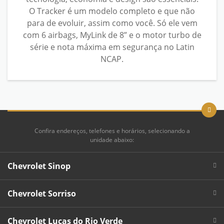
O Tracker é um modelo completo e que não
para de evoluir, assim como você. Só ele vem
com 6 airbags, MyLink de 8” e o motor turbo de
série e nota máxima em segurança no Latin
NCAP.
Confira endereços, telefones e horários, selecionando a
unidade abaixo:
Chevrolet Sinop
Chevrolet Sorriso
Chevrolet Lucas do Rio Verde