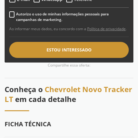
Autorizo o uso de minhas informações pessoais para
campanhas de marketing.
Ao informar meus dados, eu concordo com a
Política de privacidade
.
ESTOU INTERESSADO
Compartilhe essa oferta:
Conheça o
Chevrolet Novo Tracker
LT
em cada detalhe
FICHA TÉCNICA