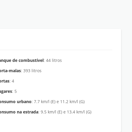
anque de combustível
: 44 litros
orta-malas
: 393 litros
ortas
: 4
ugares
: 5
onsumo urbano
: 7.7 km/l (E) e 11.2 km/l (G)
onsumo na estrada
: 9.5 km/l (E) e 13.4 km/l (G)