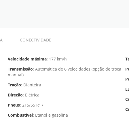
A
CONECTIVIDADE
Velocidade máxima
: 177 km/h
T
Transmissão
: Automática de 6 velocidades (opção de troca
P
manual)
P
Tração
: Dianteira
L
Direção
: Elétrica
C
Pneus
: 215/55 R17
C
Combustível
: Etanol e gasolina