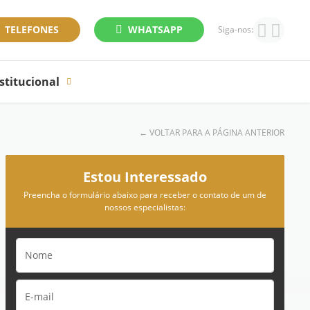
TELEFONES
WHATSAPP
Siga-nos:
stitucional
←
VOLTAR PARA A PÁGINA ANTERIOR
Estou Interessado
Preencha o formulário abaixo para receber o contato de um de
nossos especialistas: