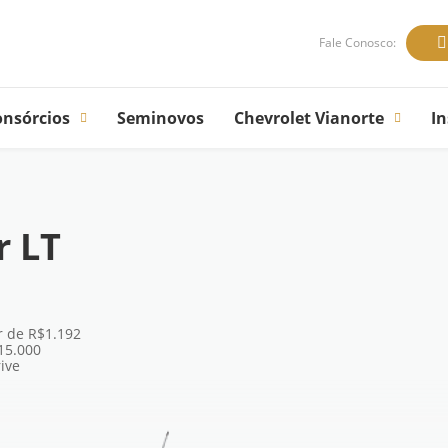
Fale Conosco:
onsórcios
Seminovos
Chevrolet Vianorte
In
r LT
ir de R$1.192
15.000
ive