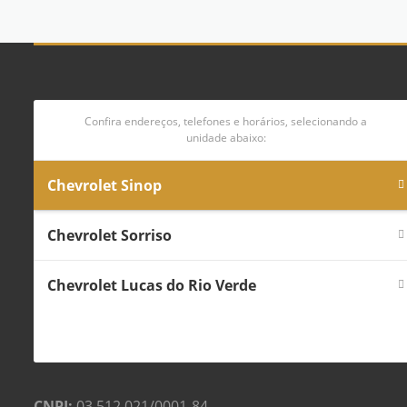
Confira endereços, telefones e horários, selecionando a
unidade abaixo:
Chevrolet Sinop
Chevrolet Sorriso
Chevrolet Lucas do Rio Verde
CNPJ:
03.512.021/0001-84