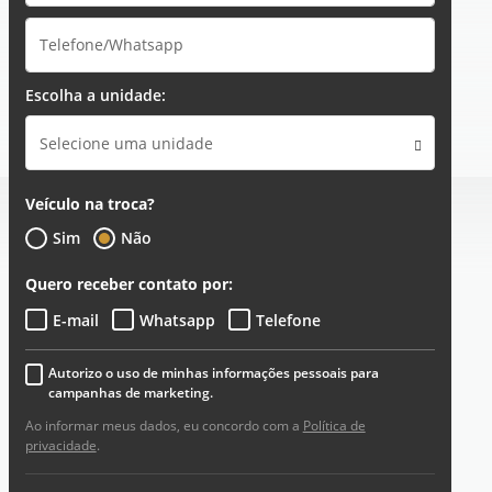
Escolha a unidade:
Selecione uma unidade
Veículo na troca?
Sim
Não
Quero receber contato por:
E-mail
Whatsapp
Telefone
Autorizo o uso de minhas informações pessoais para
campanhas de marketing.
Ao informar meus dados, eu concordo com a
Política de
privacidade
.