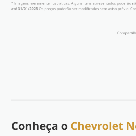
* Imagens meramente ilustrativas. Alguns itens apresentados poderão não
até 31/01/2025
Os preços poderão ser modificados sem aviso prévio. Co
Compartilh
Conheça o
Chevrolet N