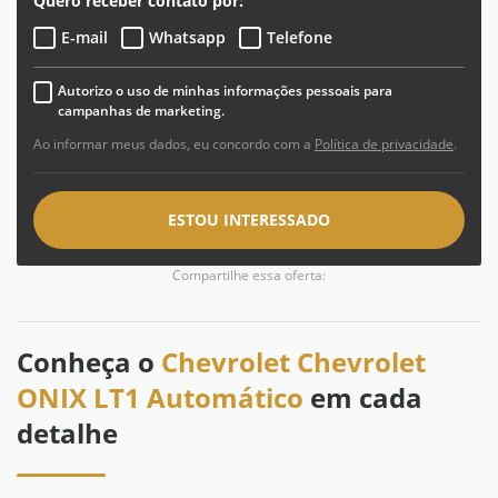
Quero receber contato por:
E-mail
Whatsapp
Telefone
Autorizo o uso de minhas informações pessoais para
campanhas de marketing.
Ao informar meus dados, eu concordo com a
Política de privacidade
.
ESTOU INTERESSADO
Compartilhe essa oferta:
Conheça o
Chevrolet Chevrolet
ONIX LT1 Automático
em cada
detalhe