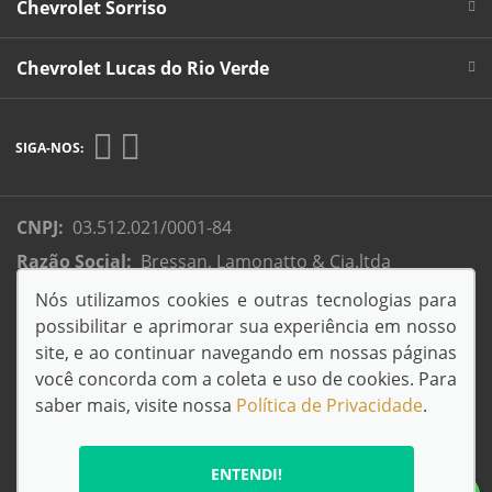
Chevrolet Sorriso
Chevrolet Lucas do Rio Verde
SIGA-NOS:
CNPJ:
03.512.021/0001-84
Razão Social:
Bressan, Lamonatto & Cia.ltda
Endereço Matriz:
Rua Colonizador Enio Pipino, 3333 -
Nós utilizamos cookies e outras tecnologias para
Setor Industrial - -
possibilitar e aprimorar sua experiência em nosso
site, e ao continuar navegando em nossas páginas
você concorda com a coleta e uso de cookies. Para
saber mais, visite nossa
Política de Privacidade
.
© Copyright 2026
AutoForce - Todos os direitos reservados.
ENTENDI!
Política de privacidade
.