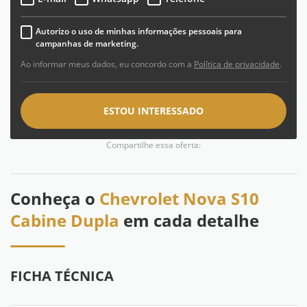
Autorizo o uso de minhas informações pessoais para
campanhas de marketing.
Ao informar meus dados, eu concordo com a
Política de privacidade
.
ESTOU INTERESSADO
Compartilhe essa oferta:
Conheça o
Chevrolet Nova S10
Cabine Dupla
em cada detalhe
FICHA TÉCNICA