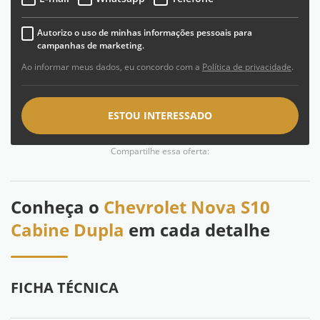
Autorizo o uso de minhas informações pessoais para
campanhas de marketing.
Ao informar meus dados, eu concordo com a
Política de privacidade
.
ESTOU INTERESSADO
Compartilhe essa oferta:
Conheça o
Chevrolet Nova S10
Cabine Dupla
em cada detalhe
FICHA TÉCNICA