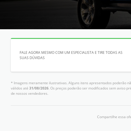
FALE AGORA MESMO COM UM ESPECIALISTA E TIRE TODAS AS
SUAS DÚVIDAS
* Imagens meramente ilustrativas. Alguns itens apresentados poderão não
válidos até
31/08/2026
. Os preços poderão ser modificados sem aviso pr
de nossos vendedores.
Compartilhe essa ofe