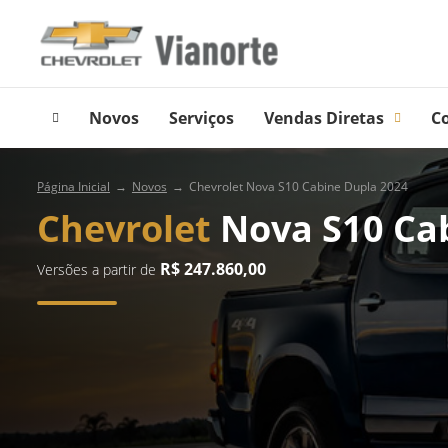
Novos
Serviços
Vendas Diretas
C
Página Inicial
Novos
Chevrolet Nova S10 Cabine Dupla 2024
Chevrolet
Nova S10 Ca
R$ 247.860,00
Versões a partir de