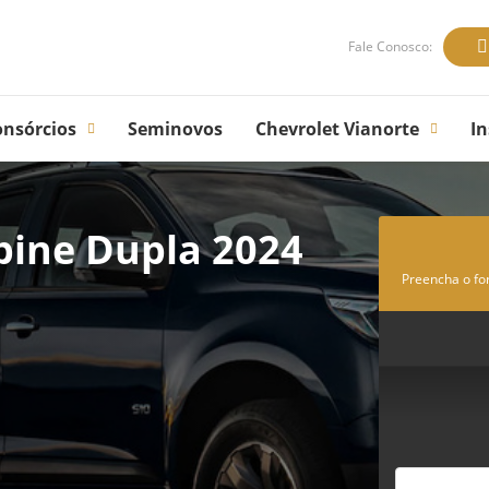
Fale Conosco:
onsórcios
Seminovos
Chevrolet Vianorte
In
bine Dupla 2024
Preencha o fo