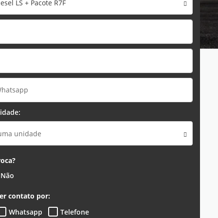
iesel LS + Pacote R7F
idade:
 uma unidade
roca?
Não
er contato por:
Whatsapp
Telefone