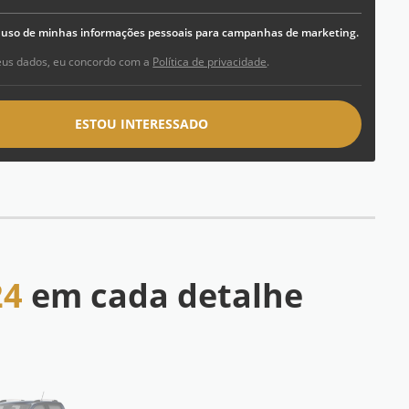
o uso de minhas informações pessoais para campanhas de marketing.
eus dados, eu concordo com a
Política de privacidade
.
ESTOU INTERESSADO
24
em cada detalhe