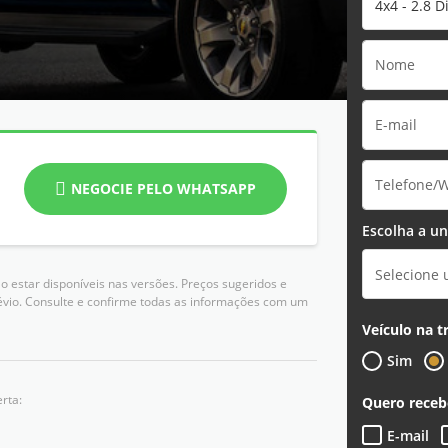
4x4 - 2.8 D
NEGOCIE PELO WHATSAPP
Escolha a un
Selecione
 estar disponíveis nas versões. Preços sugeridos e
évio. Consulte e confirme todas as informações com um
Veículo na t
Sim
rta:
Quero receb
E-mail