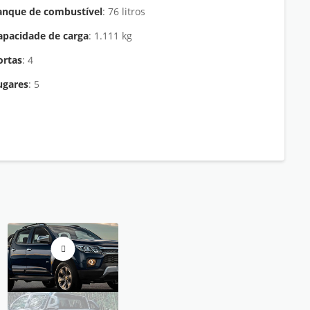
anque de combustível
: 76 litros
apacidade de carga
: 1.111 kg
ortas
: 4
ugares
: 5