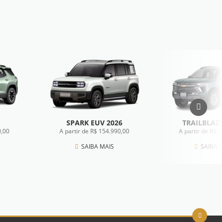
SPARK EUV 2026
TRAILBLAZE
0,00
A partir de R$ 154.990,00
A partir de R$ 
SAIBA MAIS
SAIBA 