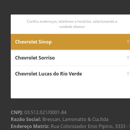
Confira endereços, telefones e horários, selecionando a
unidade abaixo:
Chevrolet Sinop
Chevrolet Sorriso
Chevrolet Lucas do Rio Verde
CNPJ:
03.512.021/0001-84
Razão Social:
Bressan, Lamonatto & Cia.ltda
Endereço Matriz:
Rua Colonizador Enio Pipino, 3333 - S