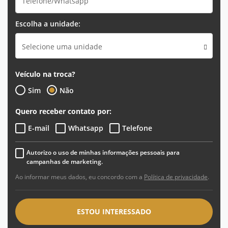
Escolha a unidade:
Selecione uma unidade
Veículo na troca?
Sim
Não
Quero receber contato por:
E-mail
Whatsapp
Telefone
Autorizo o uso de minhas informações pessoais para
campanhas de marketing.
Ao informar meus dados, eu concordo com a
Política de privacidade
.
ESTOU INTERESSADO