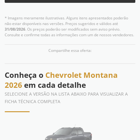
* Imagens meramente ilustrativas. Alguns itens apresentados poderão
não estar disponíveis nas versões. Preços sugeridos e válidos até
31/08/2026
. Os preços poderão ser modificados sem aviso prévio.
Consulte e confirme todas as informações com um de nossos vendedores.
Compartilhe essa oferta:
Conheça o
Chevrolet Montana
2026
em cada detalhe
SELECIONE A VERSÃO NA LISTA ABAIXO PARA VISUALIZAR A
FICHA TÉCNICA COMPLETA