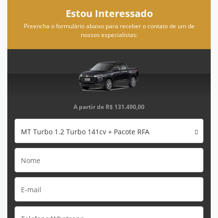
Estou Interessado
Preencha o formulário abaixo para receber o contato de um de
nossos especialistas:
A partir de
R$ 131.490,00
MT Turbo 1.2 Turbo 141cv + Pacote RFA