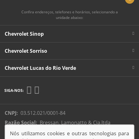
Confira endereços, telefones e horários, selecionando a
unidade abaixo:
Chevrolet Sinop
Chevrolet Sorriso
Chevrolet Lucas do Rio Verde
SIGA-NOS:
CNPJ:
03.512.021/0001-84
Razão Social:
Bressan, Lamonatto & Cia.ltda
Endereço Matriz:
Rua Colonizador Enio Pipino, 3333 -
Nós utilizamos cookies e outras tecnologias para