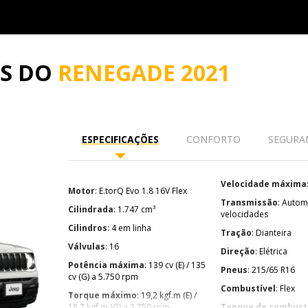
ES DO
RENEGADE 2021
ESPECIFICAÇÕES
CONFORTO
SEGURA
Velocidade máxima
Motor
: E.torQ Evo 1.8 16V Flex
Transmissão
: Automática de 6
Cilindrada
: 1.747 cm³
velocidades
Cilindros
: 4 em linha
Tração
: Dianteira
Válvulas
: 16
Direção
: Elétrica
Potência máxima
: 139 cv (E) / 135
Pneus
: 215/65 R16
cv (G) a 5.750 rpm
Combustível
: Flex
Torque máximo
: 19,2 kgf.m (E) /
18,7 kgf.m (G) a 3.750 rpm
Tanque de combust