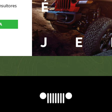
nsultores
A