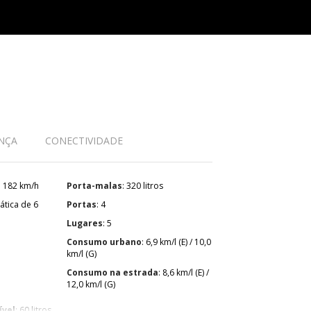
NÇA
CONECTIVIDADE
: 182 km/h
Porta-malas
: 320 litros
Portas
: 4
Lugares
: 5
Consumo urbano
: 6,9 km/l (E) / 10,0
km/l (G)
Consumo na estrada
: 8,6 km/l (E) /
12,0 km/l (G)
ível
: 60 litros