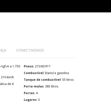
NÇA
CONECTIVIDADE
Pneus
: 215/60 R17
Combustível
: Etanol e gasolina
: 210 km/h
Tanque de combustível
: 55 litros
Porta-malas
: 385 litros
Portas
: 4
Lugares
: 5