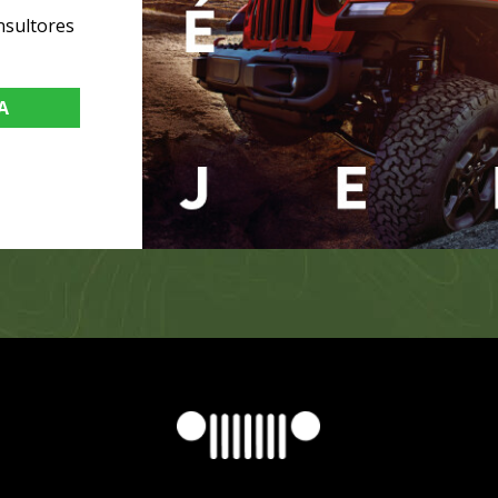
nsultores
A