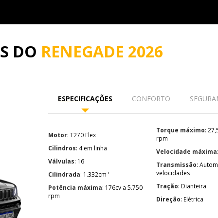
ES DO
RENEGADE 2026
ESPECIFICAÇÕES
CONFORTO
SEGURA
Torque máximo
: 27,5 kgf.m a 1.750
Motor
: T270 Flex
rpm
Cilindros
: 4 em linha
Velocidade máxima
Válvulas
: 16
Transmissão
: Automática de 6
velocidades
Cilindrada
: 1.332cm³
Tração
: Dianteira
Potência máxima
: 176cv a 5.750
rpm
Direção
: Elétrica